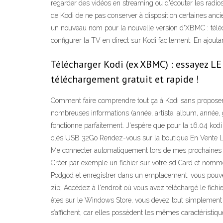
regarder des vidéos en streaming ou d'écouter les radio
de Kodi de ne pas conserver à disposition certaines anc
un nouveau nom pour la nouvelle version d'XBMC : téléch
configurer la TV en direct sur Kodi facilement. En ajout
Télécharger Kodi (ex XBMC) : essayez LE
téléchargement gratuit et rapide !
Comment faire comprendre tout ça à Kodi sans proposer de
nombreuses informations (année, artiste, album, année, gen
fonctionne parfaitement. J'espère que pour la 16.04 kodi
clés USB 32Go Rendez-vous sur la boutique En Vente Lib
Me connecter automatiquement lors de mes prochaines visi
Créer par exemple un fichier sur votre sd Card et nomm
Podgod et enregistrer dans un emplacement, vous pouvez 
zip; Accédez à l'endroit où vous avez téléchargé le fich
êtes sur le Windows Store, vous devez tout simplement t
s’affichent, car elles possèdent les mêmes caractéristiq