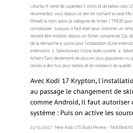
Ubuntu-fr vend de superbes t-shirts et de belles clés 
reconnectez-vous depuis ce lien en cochant la case Me 
Preset) le nom selon la catégorie de fichier ( TMDB pour 
compliquée. Jusqu’où il faut aller pour visionner un simpl
doivent être installer depuis un fichier compressé Zip, do
de la démarche à suivre pour l’installation d’une extensi
extensions. 3. Sélectionnez l’icône boîte ouverte. 4. Sélec
fichiers F4m deviennent de plus en plus populaires vu qu
l’accès à des flux plus fiables et de meilleurs de qualit
Avec Kodi 17 Krypton, l'installati
au passage le changement de skin 
comme Android, il faut autoriser 
système : Puis on active les sour
23/11/2017 · New Kodi 17.6 Build Review - Fast Best Kod