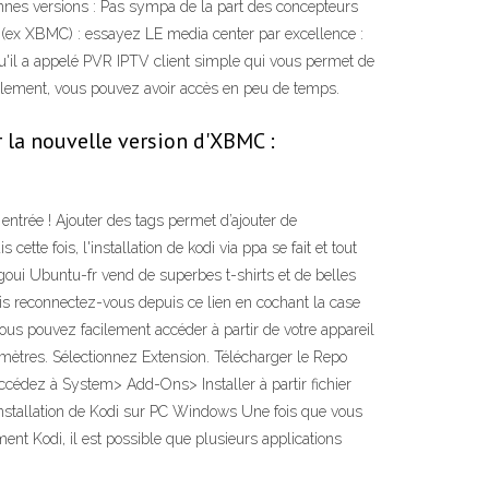
ennes versions : Pas sympa de la part des concepteurs
i (ex XBMC) : essayez LE media center par excellence :
u'il a appelé PVR IPTV client simple qui vous permet de
ocalement, vous pouvez avoir accès en peu de temps.
 la nouvelle version d'XBMC :
entrée ! Ajouter des tags permet d’ajouter de
te fois, l'installation de kodi via ppa se fait et tout
goui Ubuntu-fr vend de superbes t-shirts et de belles
s reconnectez-vous depuis ce lien en cochant la case
vous pouvez facilement accéder à partir de votre appareil
mètres. Sélectionnez Extension. Télécharger le Repo
ccédez à System> Add-Ons> Installer à partir fichier
L’installation de Kodi sur PC Windows Une fois que vous
nt Kodi, il est possible que plusieurs applications