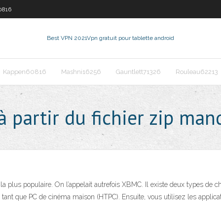
0816
Best VPN 2021
Vpn gratuit pour tablette android
Kappen60816
Mashni16256
Gauntlett71326
Rouleau62213
 à partir du fichier zip ma
la plus populaire. On l’appelait autrefois XBMC. Il existe deux types de 
n tant que PC de cinéma maison (HTPC). Ensuite, vous utilisez les applicat