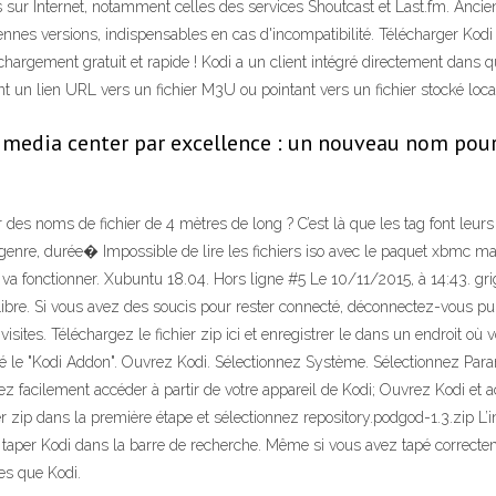
s sur Internet, notamment celles des services Shoutcast et Last.fm. Anci
iennes versions, indispensables en cas d'incompatibilité. Télécharger Kod
argement gratuit et rapide ! Kodi a un client intégré directement dans q
ant un lien URL vers un fichier M3U ou pointant vers un fichier stocké l
 media center par excellence : un nouveau nom pour
s noms de fichier de 4 mètres de long ? C’est là que les tag font leurs 
re, durée� Impossible de lire les fichiers iso avec le paquet xbmc mais cet
 va fonctionner. Xubuntu 18.04. Hors ligne #5 Le 10/11/2015, à 14:43. gri
re. Si vous avez des soucis pour rester connecté, déconnectez-vous pui
tes. Téléchargez le fichier zip ici et enregistrer le dans un endroit où 
é le "Kodi Addon". Ouvrez Kodi. Sélectionnez Système. Sélectionnez Para
facilement accéder à partir de votre appareil de Kodi; Ouvrez Kodi et a
ier zip dans la première étape et sélectionnez repository.podgod-1.3.zip 
aper Kodi dans la barre de recherche. Même si vous avez tapé correcteme
ues que Kodi.