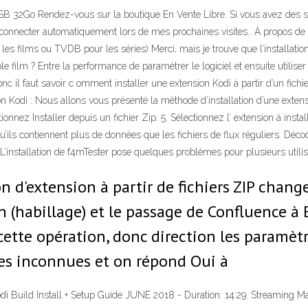
USB 32Go Rendez-vous sur la boutique En Vente Libre. Si vous avez des 
connecter automatiquement lors de mes prochaines visites.. À propos de l
les films ou TVDB pour les séries) Merci, mais je trouve que l’installati
e film ? Entre la performance de paramétrer le logiciel et ensuite utiliser 
nc il faut savoir c omment installer une extension Kodi à partir d’un fichi
on Kodi : Nous allons vous présenté la méthode d’installation d’une extensi
tionnez Installer depuis un fichier Zip. 5. Sélectionnez l’ extension à insta
’ils contiennent plus de données que les fichiers de flux réguliers. Déco
é. L’installation de f4mTester pose quelques problèmes pour plusieurs utili
on d'extension à partir de fichiers ZIP chan
(habillage) et le passage de Confluence à E
cette opération, donc direction les paramètr
ces inconnues et on répond Oui à
i Build Install + Setup Guide JUNE 2018 - Duration: 14:29. Streaming Mad